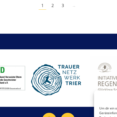
1
2
3
→
Um dir ein 
Geräteinfor