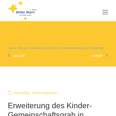
Sie befinden sich hier:
Start
Beitrag
Erweiterung des Kinder-Gemeinschaftsgrab in St.Matthias
zurück
weiter
Aktuelles
,
Informationen
Erweiterung des Kinder-
Gemeinschaftsgrab in