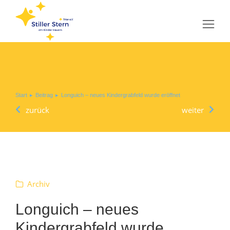
Sie befinden sich hier:
Start
Beitrag
Longuich – neues Kindergrabfeld wurde eröffnet
zurück
weiter
Archiv
Longuich – neues
Kindergrabfeld wurde