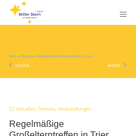
Sie befinden sich hier:
Start
Beitrag
Regelmäßige Großelterntreffen in Trier
zurück
weiter
Aktuelles
,
Termine
,
Veranstaltungen
Regelmäßige
Großelterntreffen in Trier