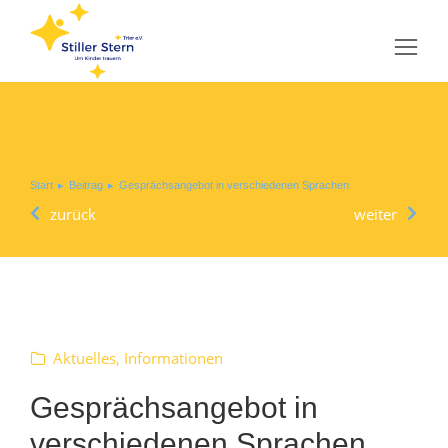
Sie befinden sich hier:
Start
Beitrag
Gesprächsangebot in verschiedenen Sprachen
zurück
weiter
Aktuelles
,
Informationen
Gesprächsangebot in
verschiedenen Sprachen