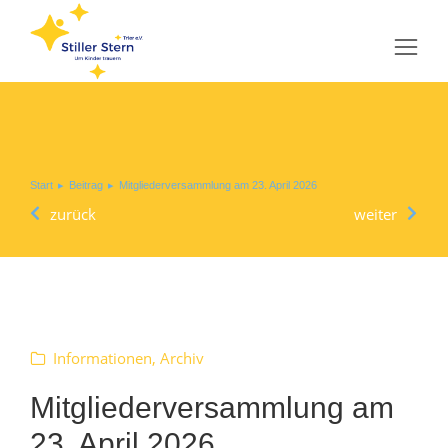
Sie befinden sich hier:
Start
Beitrag
Mitgliederversammlung am 23. April 2026
zurück
weiter
Informationen
,
Archiv
Mitgliederversammlung am
23. April 2026