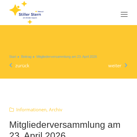
Sie befinden sich hier:
Start
Beitrag
Mitgliederversammlung am 23. April 2026
zurück
weiter
Informationen
,
Archiv
Mitgliederversammlung am
23. April 2026