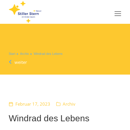
Sie befinden sich hier:
Start
Archiv
Windrad des Lebens
weiter
Februar 17, 2023
Archiv
Windrad des Lebens