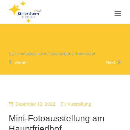
Sie befinden sich hier:
Start
Ausstellung
Mini-Fotoausstellung am Hauptfriedhof
weiter
Next
Dezember 13, 2022
Ausstellung
Mini-Fotoausstellung am
Hauptfriedhof