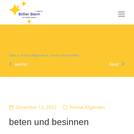
Sie befinden sich hier:
Start
Presse Allgemein
beten und besinnen
weiter
Next
Dezember 13, 2022
Presse Allgemein
beten und besinnen