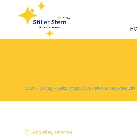
H
Start
Beitrag
Selbsthilfegruppen-Treffen für trauernde Elte
Sie befinden sich hier:
Aktuelles
,
Termine