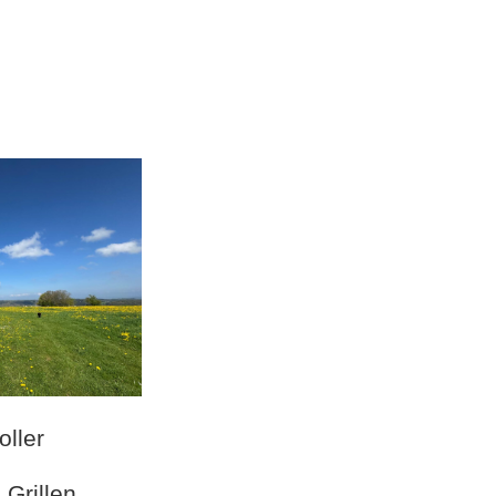
oller
Raum für Sternenkindeltern
ohne lebende Kinder an der
Grillen