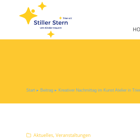
H
Start
Beitrag
Kreativer Nachmittag im Kunst Atelier in Trie
Sie befinden sich hier:
Aktuelles
,
Veranstaltungen