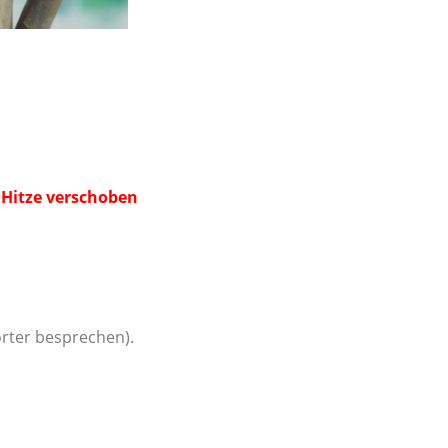
Hitze verschoben
orter besprechen).