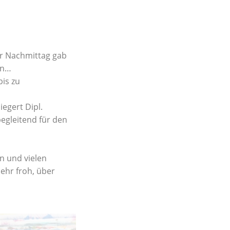
er Nachmittag gab
en…
bis zu
egert Dipl.
begleitend für den
n und vielen
sehr froh, über