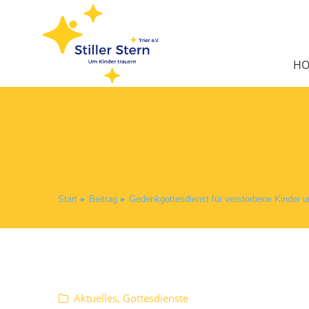
H
Start
Beitrag
Gedenkgottesdienst für verstorbene Kinder un
Sie befinden sich hier:
Aktuelles
,
Gottesdienste