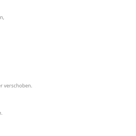
n,
er verschoben.
e.